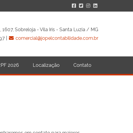
 1607, Sobreloja - Vila Iris - Santa Luzia / MG
97 |
comercial@jopelcontabilidade.com.br
RPF 2026
Localização
Contato
 entraremos em contato para maiores