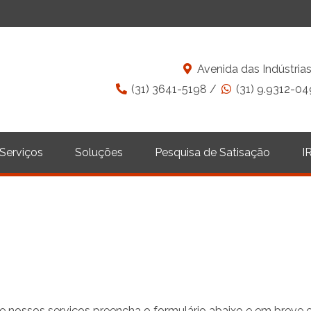
Avenida das Indústrias,
(31) 3641-5198 /
(31) 9.9312-04
Serviços
Soluções
Pesquisa de Satisação
I
re nossos serviços preencha o formulário abaixo e em breve